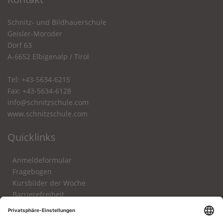
Schnitz- und Bildhauerschule
Geisler-Moroder
Dorf 63
A-6652 Elbigenalp / Tirol
Tel: +43-5634-6215
Fax: +43-5634-6128
info@schnitzschule.com
www.schnitzschule.com
Quicklinks
Anmeldeformular
Fragebogen
Kursbilder der Woche
Barrierefreiheit
Impressum
Datenschutz