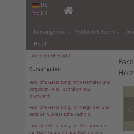
DE
EN
Navigation
überspringen
Kursangebote
Schlafen & Essen
Url
Hotel
zurück zur Übersicht
Farb
Kursangebot
Holz
Farbliche Gestaltung: mit Fassmalen und
Vergolden „Alte Techniken neu
angewandt“
Farbliche Gestaltung: mit Vergolden und
Versilbern „Klassische Technik“
Farbliche Gestaltung: mit Restaurieren
von Holzskulpturen und Holzrahmen