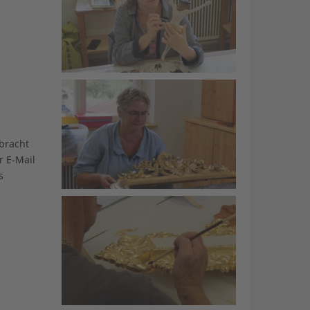
bracht
r E-Mail
s