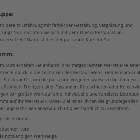
uppe:
en bereits Erfahrung mit farblicher Gestaltung, Vergoldung und
erung? Nun möchten Sie sich mit dem Thema Restauration
ndersetzen? Dann ist dies der passende Kurs für Sie.
ramm:
em Kurs erhalten Sie anhand Ihrer mitgebrachten Werkstücke eine
ahen Einblick in die Techniken des Restaurierens. Gemeinsam ana
es Stück vor Ort, um die passende Vorgehensweise zu bestimmen – 
n, Festigen, Freilegen alter Fassungen, Retuschieren oder Konservi
egen wir großen Wert auf eine individuelle und fundierte Betreuun
mmt auf Ihr Werkstück. Unser Ziel ist es, Ihnen die grundlegenden
ierungstechniken anschaulich und verständlich zu vermitteln.
reis inkludiert:
ebuchter Kurs
lle notwendigen Werkzeuge