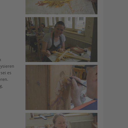
n
lysieren
sei es
eren.
g,