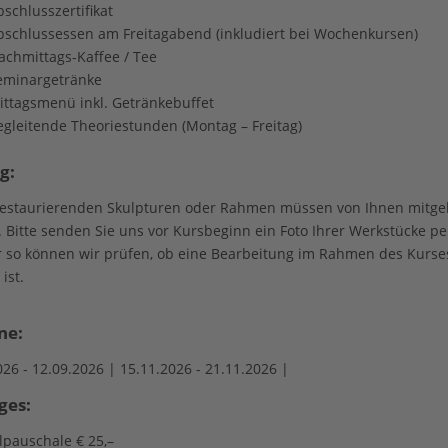
schlusszertifikat
bschlussessen am Freitagabend (inkludiert bei Wochenkursen)
achmittags-Kaffee / Tee
eminargetränke
ittagsmenü inkl. Getränkebuffet
egleitende Theoriestunden (Montag – Freitag)
g:
restaurierenden Skulpturen oder Rahmen müssen von Ihnen mitge
 Bitte senden Sie uns vor Kursbeginn ein Foto Ihrer Werkstücke pe
r so können wir prüfen, ob eine Bearbeitung im Rahmen des Kurse
ist.
ne:
026 -
12.09.2026 |
15.11.2026 -
21.11.2026 |
ges:
lpauschale € 25,–