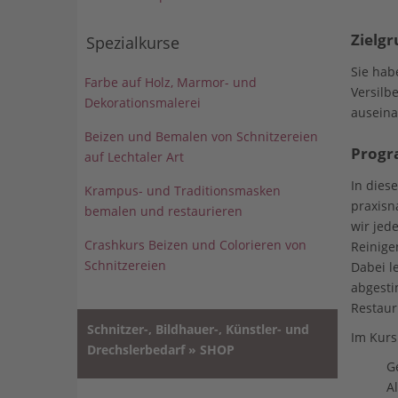
Zielgr
Spezialkurse
Sie hab
Farbe auf Holz, Marmor- und
Versilb
Dekorationsmalerei
auseina
Beizen und Bemalen von Schnitzereien
Prog
auf Lechtaler Art
In dies
Krampus- und Traditionsmasken
praxisn
bemalen und restaurieren
wir jed
Crashkurs Beizen und Colorieren von
Reinige
Schnitzereien
Dabei l
abgesti
Restaur
Schnitzer-, Bildhauer-, Künstler- und
Im Kursp
Drechslerbedarf » SHOP
G
A