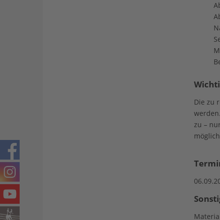
Ab
A
N
S
M
B
Wichti
Die zu 
werden.
zu – nu
möglich 
Termi
06.09.2
Sonsti
Materia