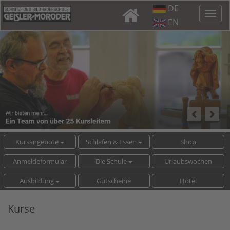
DE
EN
Kursangebote
Schlafen & Essen
Shop
Anmeldeformular
Die Schule
Urlaubswochen
Ausbildung
Gutscheine
Hotel
Kurse