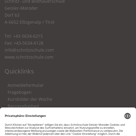
Schnitz- und Bildhauerschule
Geisler-Moroder
Dorf 63
A-6652 Elbigenalp / Tirol
Tel: +43-5634-6215
Fax: +43-5634-6128
info@schnitzschule.com
www.schnitzschule.com
Quicklinks
Anmeldeformular
Fragebogen
Kursbilder der Woche
Barrierefreiheit
Impressum
Datenschutz
aktuelle Werkstücke
Login für Azubi