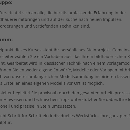
uppe:
urs richtet sich an alle, die bereits umfassende Erfahrung in der
ldhauerei mitbringen und auf der Suche nach neuen Impulsen,
orderungen und vertiefenden Techniken sind.
ramm:
elpunkt dieses Kurses steht Ihr persönliches Steinprojekt. Gemein
sleiter wählen Sie ein Vorhaben aus, das Ihrem bildhauerischen 
cht. Gearbeitet wird in klassischer Technik nach einem Vorlagemode
önnen Sie entweder eigene Entwürfe, Modelle oder Vorlagen mitbr
ch von unserer umfangreichen Modellsammlung inspirieren lassen
s Erstellen eines eigenen Modells vor Ort ist möglich.
sleiter begleitet Sie praxisnah durch den gesamten Arbeitsprozess
en Hinweisen und technischen Tipps unterstützt er Sie dabei, Ihre 
ionell und präzise in Stein umzusetzen.
eht Schritt für Schritt ein individuelles Werkstück – Ihre ganz pers
ulptur.