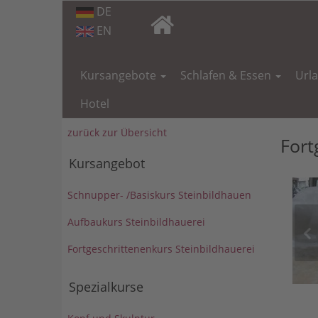
DE
EN
Navigation
überspringen
Kursangebote
Schlafen & Essen
Url
Hotel
zurück zur Übersicht
Fort
Kursangebot
Schnupper- /Basiskurs Steinbildhauen
Aufbaukurs Steinbildhauerei
Fortgeschrittenenkurs Steinbildhauerei
Spezialkurse