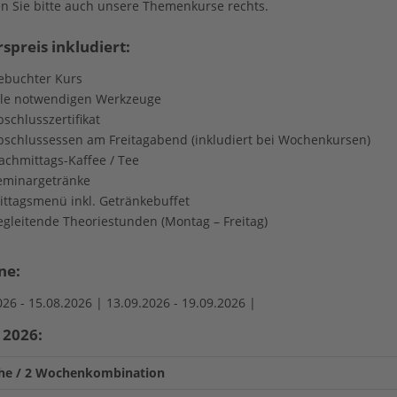
n Sie bitte auch unsere Themenkurse rechts.
spreis inkludiert:
ebuchter Kurs
lle notwendigen Werkzeuge
schlusszertifikat
bschlussessen am Freitagabend (inkludiert bei Wochenkursen)
achmittags-Kaffee / Tee
eminargetränke
ittagsmenü inkl. Getränkebuffet
egleitende Theoriestunden (Montag – Freitag)
ne:
026 -
15.08.2026 |
13.09.2026 -
19.09.2026 |
 2026:
he / 2 Wochenkombination