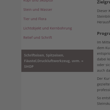
Kopf und Skulptur
Zielgr
Stein und Wasser
Dieser K
Steinbi
Tier und Flora
Herausf
Lichtobjekt und Kernbohrung
Prog
Relief und Schrift
Im Mitt
dem Kur
entspri
Schrifteisen, Spitzeisen,
dabei k
Fäustel,Druckluftwerkzeug, uvm. »
oder si
SHOP
auch da
Der Kur
gezielt
profess
So entst
Steinsk