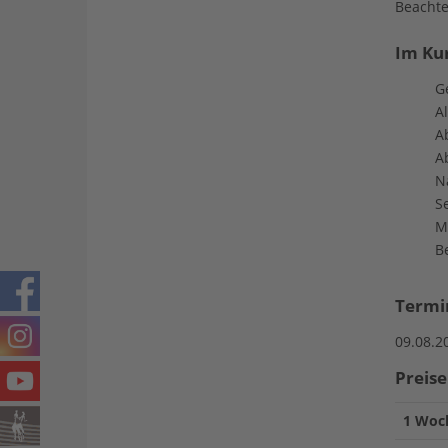
Beachte
Im Kur
G
A
Ab
A
N
S
M
B
Termi
09.08.2
Preise
1 Woc