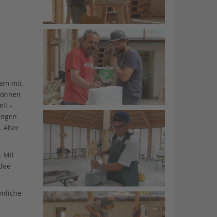
sam mit
Können
ll –
ingen
. Aber
. Mit
Idee
önliche