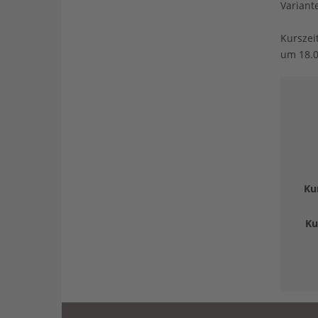
Variant
Kurszei
um 18.0
Ku
Ku