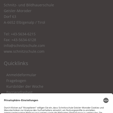
Schnitz- und Bildhauerschule
Geisler-Moroder
Dorf 63
A-6652 Elbigenalp / Tirol
Tel: +43-5634-6215
Fax: +43-5634-6128
info@schnitzschule.com
www.schnitzschule.com
Quicklinks
Anmeldeformular
Fragebogen
Kursbilder der Woche
Barrierefreiheit
Impressum
Datenschutz
aktuelle Werkstücke